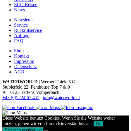
ECO Reisen
News
Newsletter
Service
Rückrufservice
Anfrage
FAQ
Shop
Kontakt
Impressum
Datenschutz
AGB
WATERWORLD
| Werner Thiele KG
Stublerfeld 22, Penthouse Top 7 & 9
A – 6123 Terfens-Vomperbach
+43 (0)5224 67 455
|
info@waterworld.at
Diese Website benutzt Cookies. Wenn Sie die Website weiter
nutzten, gehen wir von Ihrem Einverständnis aus.
Ok
Datenschutzerklärung