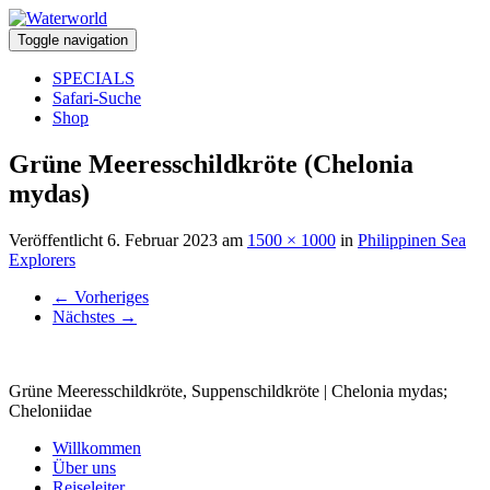
Toggle navigation
SPECIALS
Safari-Suche
Shop
Grüne Meeresschildkröte (Chelonia
mydas)
Veröffentlicht
6. Februar 2023
am
1500 × 1000
in
Philippinen Sea
Explorers
←
Vorheriges
Nächstes
→
Grüne Meeresschildkröte, Suppenschildkröte | Chelonia mydas;
Cheloniidae
Willkommen
Über uns
Reiseleiter