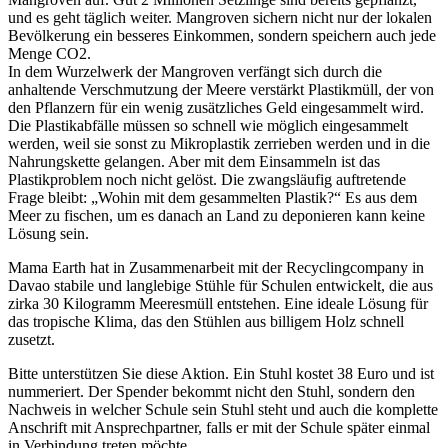
und es geht täglich weiter. Mangroven sichern nicht nur der lokalen
Bevölkerung ein besseres Einkommen, sondern speichern auch jede
Menge CO2.
In dem Wurzelwerk der Mangroven verfängt sich durch die
anhaltende Verschmutzung der Meere verstärkt Plastikmüll, der von
den Pflanzern für ein wenig zusätzliches Geld eingesammelt wird.
Die Plastikabfälle müssen so schnell wie möglich eingesammelt
werden, weil sie sonst zu Mikroplastik zerrieben werden und in die
Nahrungskette gelangen. Aber mit dem Einsammeln ist das
Plastikproblem noch nicht gelöst. Die zwangsläufig auftretende
Frage bleibt: „Wohin mit dem gesammelten Plastik?“ Es aus dem
Meer zu fischen, um es danach an Land zu deponieren kann keine
Lösung sein.
Mama Earth hat in Zusammenarbeit mit der Recyclingcompany in
Davao stabile und langlebige Stühle für Schulen entwickelt, die aus
zirka 30 Kilogramm Meeresmüll entstehen. Eine ideale Lösung für
das tropische Klima, das den Stühlen aus billigem Holz schnell
zusetzt.
Bitte unterstützen Sie diese Aktion. Ein Stuhl kostet 38 Euro und ist
nummeriert. Der Spender bekommt nicht den Stuhl, sondern den
Nachweis in welcher Schule sein Stuhl steht und auch die komplette
Anschrift mit Ansprechpartner, falls er mit der Schule später einmal
in Verbindung treten möchte.