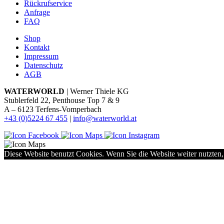
Rückrufservice
Anfrage
FAQ
Shop
Kontakt
Impressum
Datenschutz
AGB
WATERWORLD
| Werner Thiele KG
Stublerfeld 22, Penthouse Top 7 & 9
A – 6123 Terfens-Vomperbach
+43 (0)5224 67 455
|
info@waterworld.at
Diese Website benutzt Cookies. Wenn Sie die Website weiter nutzten,