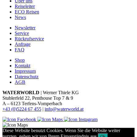
Über uns
Reiseleiter
ECO Reisen
News
Newsletter
Service
Rückrufservice
Anfrage
FAQ
Shop
Kontakt
Impressum
Datenschutz
AGB
WATERWORLD
| Werner Thiele KG
Stublerfeld 22, Penthouse Top 7 & 9
A – 6123 Terfens-Vomperbach
+43 (0)5224 67 455
|
info@waterworld.at
Diese Website benutzt Cookies. Wenn Sie die Website weiter
nutzten, gehen wir von Ihrem Einverständnis aus.
Ok