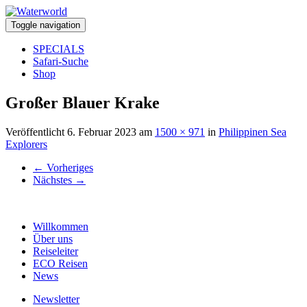
Toggle navigation
SPECIALS
Safari-Suche
Shop
Großer Blauer Krake
Veröffentlicht
6. Februar 2023
am
1500 × 971
in
Philippinen Sea
Explorers
←
Vorheriges
Nächstes
→
Willkommen
Über uns
Reiseleiter
ECO Reisen
News
Newsletter