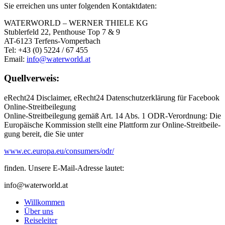
Sie erreichen uns unter folgenden Kontaktdaten:
WATERWORLD – WERNER THIELE KG
Stublerfeld 22, Penthouse Top 7 & 9
AT-6123 Terfens-Vomperbach
Tel: +43 (0) 5224 / 67 455
Email:
info@waterworld.at
Quellverweis:
eRecht24 Disclaimer, eRecht24 Datenschutzerklärung für Facebook
On­li­ne-Streit­bei­le­gung
On­li­ne-Streit­bei­le­gung gemäß Art. 14 Abs. 1 ODR-Ver­ord­nung: Die
Eu­ro­päi­sche Kom­mis­si­on stellt eine Platt­form zur On­li­ne-Streit­bei­le­
gung be­reit, die Sie unter
www.ec.europa.eu/consumers/odr/
fin­den. Un­se­re E-Mail-Adres­se lau­tet:
info@waterworld.at
Willkommen
Über uns
Reiseleiter