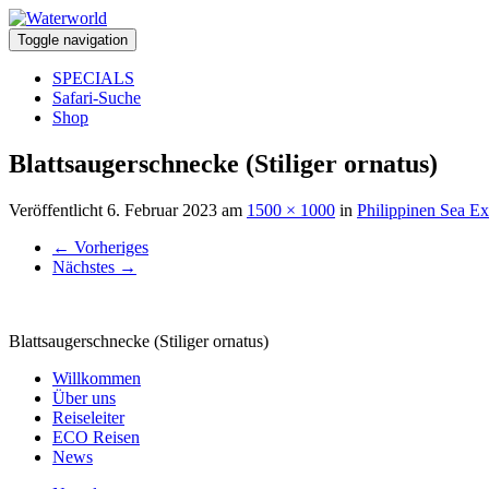
Toggle navigation
SPECIALS
Safari-Suche
Shop
Blattsaugerschnecke (Stiliger ornatus)
Veröffentlicht
6. Februar 2023
am
1500 × 1000
in
Philippinen Sea Ex
←
Vorheriges
Nächstes
→
Blattsaugerschnecke (Stiliger ornatus)
Willkommen
Über uns
Reiseleiter
ECO Reisen
News