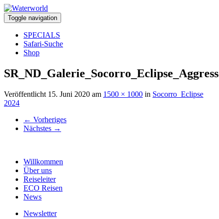
Toggle navigation
SPECIALS
Safari-Suche
Shop
SR_ND_Galerie_Socorro_Eclipse_Aggress
Veröffentlicht
15. Juni 2020
am
1500 × 1000
in
Socorro_Eclipse
2024
←
Vorheriges
Nächstes
→
Willkommen
Über uns
Reiseleiter
ECO Reisen
News
Newsletter