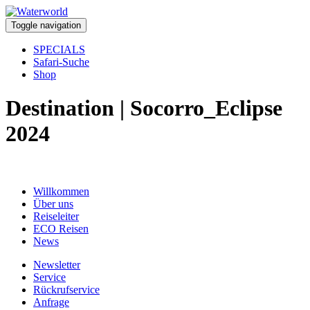
Toggle navigation
SPECIALS
Safari-Suche
Shop
Destination | Socorro_Eclipse
2024
Willkommen
Über uns
Reiseleiter
ECO Reisen
News
Newsletter
Service
Rückrufservice
Anfrage