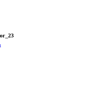
or_23
4