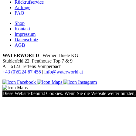
Rückrufservice
Anfrage
FAQ
Shop
Kontakt
Impressum
Datenschutz
AGB
WATERWORLD
| Werner Thiele KG
Stublerfeld 22, Penthouse Top 7 & 9
A – 6123 Terfens-Vomperbach
+43 (0)5224 67 455
|
info@waterworld.at
Diese Website benutzt Cookies. Wenn Sie die Website weiter nutzten,