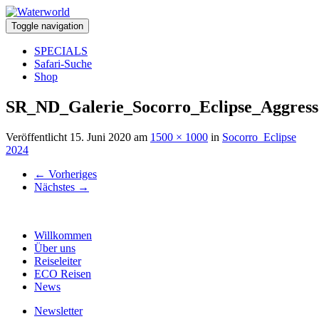
Toggle navigation
SPECIALS
Safari-Suche
Shop
SR_ND_Galerie_Socorro_Eclipse_Aggress
Veröffentlicht
15. Juni 2020
am
1500 × 1000
in
Socorro_Eclipse
2024
←
Vorheriges
Nächstes
→
Willkommen
Über uns
Reiseleiter
ECO Reisen
News
Newsletter