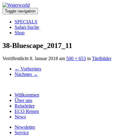
Toggle navigation
SPECIALS
Safari-Suche
Shop
38-Bluescape_2017_11
Veröffentlicht
8. Januar 2018
am
500 × 653
in
Titelbilder
←
Vorheriges
Nächstes
→
Willkommen
Über uns
Reiseleiter
ECO Reisen
News
Newsletter
Service