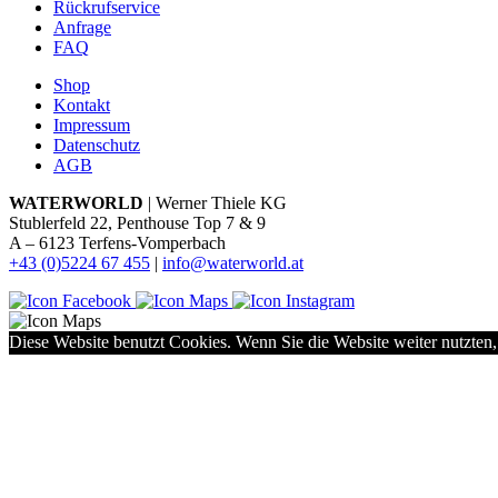
Rückrufservice
Anfrage
FAQ
Shop
Kontakt
Impressum
Datenschutz
AGB
WATERWORLD
| Werner Thiele KG
Stublerfeld 22, Penthouse Top 7 & 9
A – 6123 Terfens-Vomperbach
+43 (0)5224 67 455
|
info@waterworld.at
Diese Website benutzt Cookies. Wenn Sie die Website weiter nutzten,