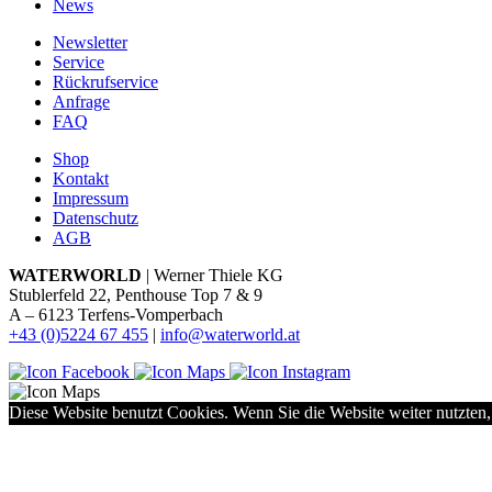
News
Newsletter
Service
Rückrufservice
Anfrage
FAQ
Shop
Kontakt
Impressum
Datenschutz
AGB
WATERWORLD
| Werner Thiele KG
Stublerfeld 22, Penthouse Top 7 & 9
A – 6123 Terfens-Vomperbach
+43 (0)5224 67 455
|
info@waterworld.at
Diese Website benutzt Cookies. Wenn Sie die Website weiter nutzten,