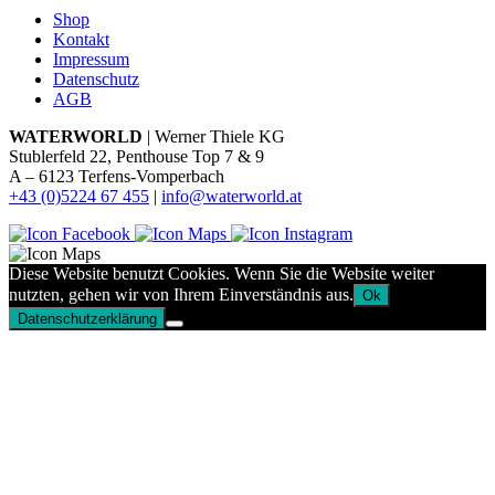
Shop
Kontakt
Impressum
Datenschutz
AGB
WATERWORLD
| Werner Thiele KG
Stublerfeld 22, Penthouse Top 7 & 9
A – 6123 Terfens-Vomperbach
+43 (0)5224 67 455
|
info@waterworld.at
Diese Website benutzt Cookies. Wenn Sie die Website weiter
nutzten, gehen wir von Ihrem Einverständnis aus.
Ok
Datenschutzerklärung