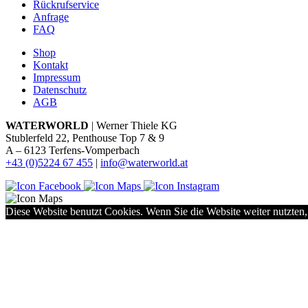
Rückrufservice
Anfrage
FAQ
Shop
Kontakt
Impressum
Datenschutz
AGB
WATERWORLD
| Werner Thiele KG
Stublerfeld 22, Penthouse Top 7 & 9
A – 6123 Terfens-Vomperbach
+43 (0)5224 67 455
|
info@waterworld.at
Diese Website benutzt Cookies. Wenn Sie die Website weiter nutzten,