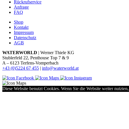
Rückrufservice
Anfrage
FAQ
Shop
Kontakt
Impressum
Datenschutz
AGB
WATERWORLD
| Werner Thiele KG
Stublerfeld 22, Penthouse Top 7 & 9
A – 6123 Terfens-Vomperbach
+43 (0)5224 67 455
|
info@waterworld.at
Diese Website benutzt Cookies. Wenn Sie die Website weiter nutzten,