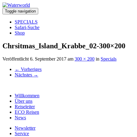
Toggle navigation
SPECIALS
Safari-Suche
Shop
Chrsitmas_Island_Krabbe_02-300×200
Veröffentlicht
6. September 2017
am
300 × 200
in
Specials
←
Vorheriges
Nächstes
→
Willkommen
Über uns
Reiseleiter
ECO Reisen
News
Newsletter
Service