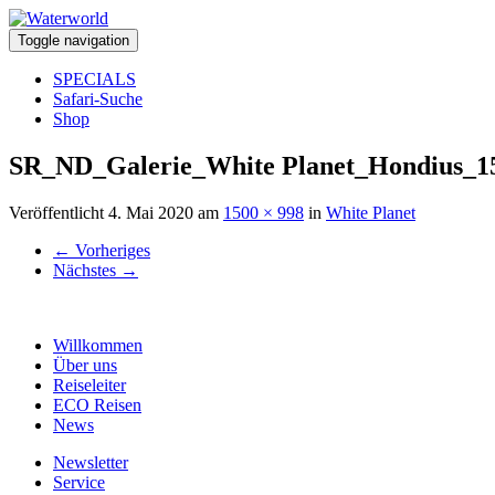
Toggle navigation
SPECIALS
Safari-Suche
Shop
SR_ND_Galerie_White Planet_Hondius_1
Veröffentlicht
4. Mai 2020
am
1500 × 998
in
White Planet
←
Vorheriges
Nächstes
→
Willkommen
Über uns
Reiseleiter
ECO Reisen
News
Newsletter
Service