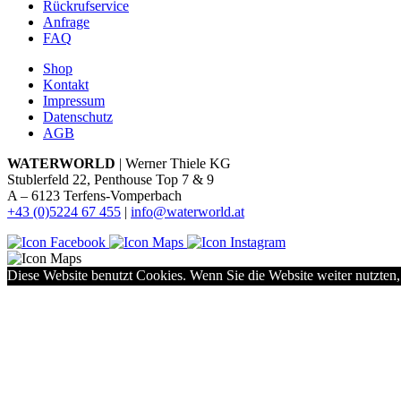
Rückrufservice
Anfrage
FAQ
Shop
Kontakt
Impressum
Datenschutz
AGB
WATERWORLD
| Werner Thiele KG
Stublerfeld 22, Penthouse Top 7 & 9
A – 6123 Terfens-Vomperbach
+43 (0)5224 67 455
|
info@waterworld.at
Diese Website benutzt Cookies. Wenn Sie die Website weiter nutzten,