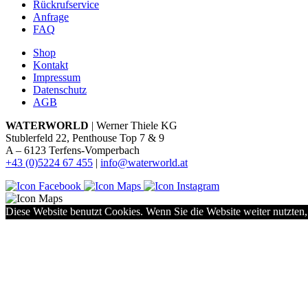
Rückrufservice
Anfrage
FAQ
Shop
Kontakt
Impressum
Datenschutz
AGB
WATERWORLD
| Werner Thiele KG
Stublerfeld 22, Penthouse Top 7 & 9
A – 6123 Terfens-Vomperbach
+43 (0)5224 67 455
|
info@waterworld.at
Diese Website benutzt Cookies. Wenn Sie die Website weiter nutzten,