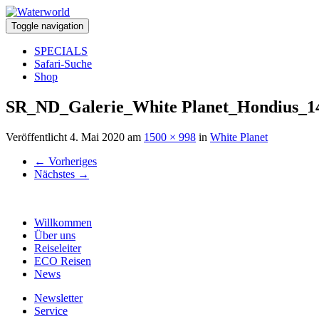
Toggle navigation
SPECIALS
Safari-Suche
Shop
SR_ND_Galerie_White Planet_Hondius_1
Veröffentlicht
4. Mai 2020
am
1500 × 998
in
White Planet
←
Vorheriges
Nächstes
→
Willkommen
Über uns
Reiseleiter
ECO Reisen
News
Newsletter
Service