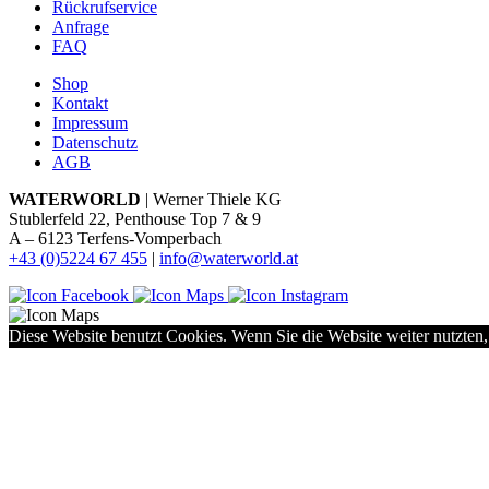
Rückrufservice
Anfrage
FAQ
Shop
Kontakt
Impressum
Datenschutz
AGB
WATERWORLD
| Werner Thiele KG
Stublerfeld 22, Penthouse Top 7 & 9
A – 6123 Terfens-Vomperbach
+43 (0)5224 67 455
|
info@waterworld.at
Diese Website benutzt Cookies. Wenn Sie die Website weiter nutzten,