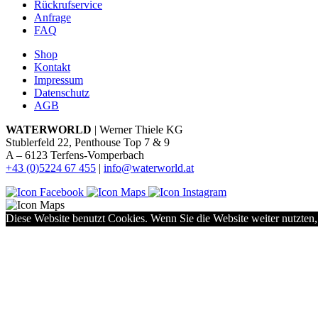
Rückrufservice
Anfrage
FAQ
Shop
Kontakt
Impressum
Datenschutz
AGB
WATERWORLD
| Werner Thiele KG
Stublerfeld 22, Penthouse Top 7 & 9
A – 6123 Terfens-Vomperbach
+43 (0)5224 67 455
|
info@waterworld.at
Diese Website benutzt Cookies. Wenn Sie die Website weiter nutzten,