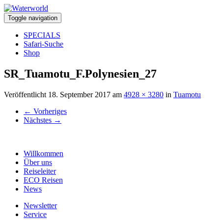
Toggle navigation
SPECIALS
Safari-Suche
Shop
SR_Tuamotu_F.Polynesien_27
Veröffentlicht
18. September 2017
am
4928 × 3280
in
Tuamotu
←
Vorheriges
Nächstes
→
Willkommen
Über uns
Reiseleiter
ECO Reisen
News
Newsletter
Service