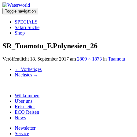
Toggle navigation
SPECIALS
Safari-Suche
Shop
SR_Tuamotu_F.Polynesien_26
Veröffentlicht
18. September 2017
am
2809 × 1873
in
Tuamotu
←
Vorheriges
Nächstes
→
Willkommen
Über uns
Reiseleiter
ECO Reisen
News
Newsletter
Service