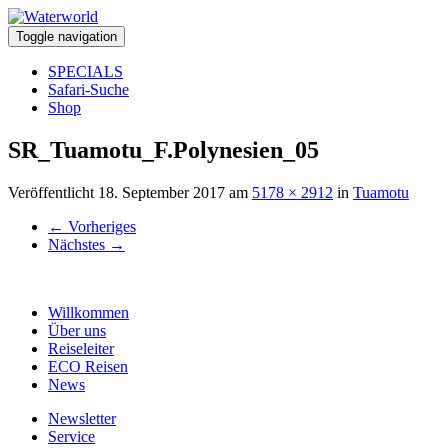
Toggle navigation
SPECIALS
Safari-Suche
Shop
SR_Tuamotu_F.Polynesien_05
Veröffentlicht
18. September 2017
am
5178 × 2912
in
Tuamotu
←
Vorheriges
Nächstes
→
Willkommen
Über uns
Reiseleiter
ECO Reisen
News
Newsletter
Service