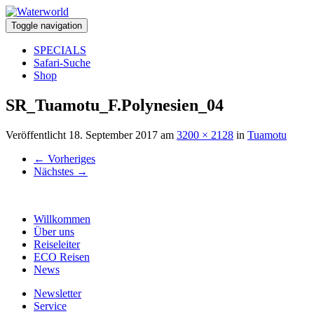
Toggle navigation
SPECIALS
Safari-Suche
Shop
SR_Tuamotu_F.Polynesien_04
Veröffentlicht
18. September 2017
am
3200 × 2128
in
Tuamotu
←
Vorheriges
Nächstes
→
Willkommen
Über uns
Reiseleiter
ECO Reisen
News
Newsletter
Service