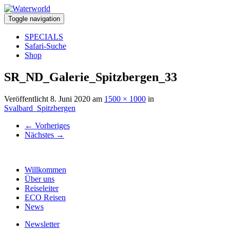
Toggle navigation
SPECIALS
Safari-Suche
Shop
SR_ND_Galerie_Spitzbergen_33
Veröffentlicht
8. Juni 2020
am
1500 × 1000
in
Svalbard_Spitzbergen
←
Vorheriges
Nächstes
→
Willkommen
Über uns
Reiseleiter
ECO Reisen
News
Newsletter