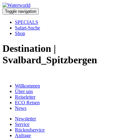
Toggle navigation
SPECIALS
Safari-Suche
Shop
Destination |
Svalbard_Spitzbergen
Willkommen
Über uns
Reiseleiter
ECO Reisen
News
Newsletter
Service
Rückrufservice
Anfrage