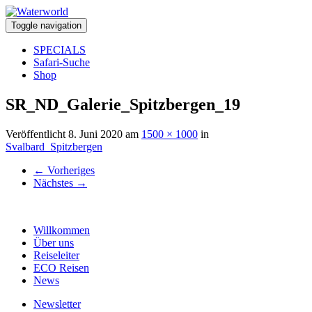
Toggle navigation
SPECIALS
Safari-Suche
Shop
SR_ND_Galerie_Spitzbergen_19
Veröffentlicht
8. Juni 2020
am
1500 × 1000
in
Svalbard_Spitzbergen
←
Vorheriges
Nächstes
→
Willkommen
Über uns
Reiseleiter
ECO Reisen
News
Newsletter