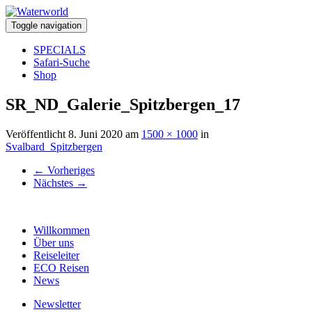
Toggle navigation
SPECIALS
Safari-Suche
Shop
SR_ND_Galerie_Spitzbergen_17
Veröffentlicht
8. Juni 2020
am
1500 × 1000
in
Svalbard_Spitzbergen
←
Vorheriges
Nächstes
→
Willkommen
Über uns
Reiseleiter
ECO Reisen
News
Newsletter