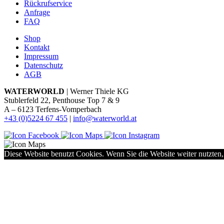
Rückrufservice
Anfrage
FAQ
Shop
Kontakt
Impressum
Datenschutz
AGB
WATERWORLD
| Werner Thiele KG
Stublerfeld 22, Penthouse Top 7 & 9
A – 6123 Terfens-Vomperbach
+43 (0)5224 67 455
|
info@waterworld.at
Diese Website benutzt Cookies. Wenn Sie die Website weiter nutzten,