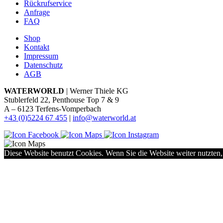
Rückrufservice
Anfrage
FAQ
Shop
Kontakt
Impressum
Datenschutz
AGB
WATERWORLD
| Werner Thiele KG
Stublerfeld 22, Penthouse Top 7 & 9
A – 6123 Terfens-Vomperbach
+43 (0)5224 67 455
|
info@waterworld.at
Diese Website benutzt Cookies. Wenn Sie die Website weiter nutzten,