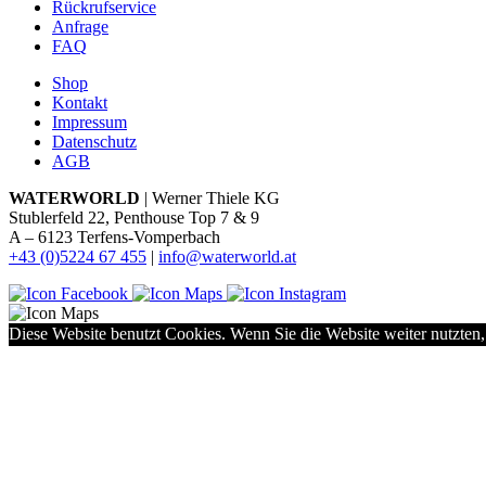
Rückrufservice
Anfrage
FAQ
Shop
Kontakt
Impressum
Datenschutz
AGB
WATERWORLD
| Werner Thiele KG
Stublerfeld 22, Penthouse Top 7 & 9
A – 6123 Terfens-Vomperbach
+43 (0)5224 67 455
|
info@waterworld.at
Diese Website benutzt Cookies. Wenn Sie die Website weiter nutzten,