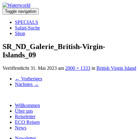
Toggle navigation
SPECIALS
Safari-Suche
Shop
SR_ND_Galerie_British-Virgin-
Islands_09
Veröffentlicht
31. Mai 2023
am
2000 × 1333
in
British Virgin Island
←
Vorheriges
Nächstes
→
Willkommen
Über uns
Reiseleiter
ECO Reisen
News
Newsletter