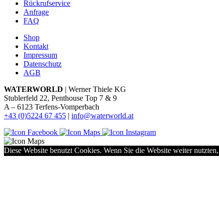
Rückrufservice
Anfrage
FAQ
Shop
Kontakt
Impressum
Datenschutz
AGB
WATERWORLD
| Werner Thiele KG
Stublerfeld 22, Penthouse Top 7 & 9
A – 6123 Terfens-Vomperbach
+43 (0)5224 67 455
|
info@waterworld.at
Diese Website benutzt Cookies. Wenn Sie die Website weiter nutzten,