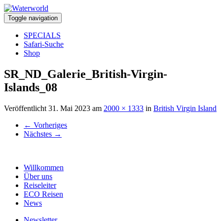
Toggle navigation
SPECIALS
Safari-Suche
Shop
SR_ND_Galerie_British-Virgin-
Islands_08
Veröffentlicht
31. Mai 2023
am
2000 × 1333
in
British Virgin Island
←
Vorheriges
Nächstes
→
Willkommen
Über uns
Reiseleiter
ECO Reisen
News
Newsletter