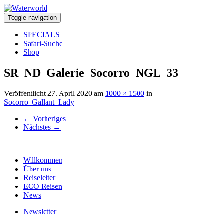
Toggle navigation
SPECIALS
Safari-Suche
Shop
SR_ND_Galerie_Socorro_NGL_33
Veröffentlicht
27. April 2020
am
1000 × 1500
in
Socorro_Gallant_Lady
←
Vorheriges
Nächstes
→
Willkommen
Über uns
Reiseleiter
ECO Reisen
News
Newsletter