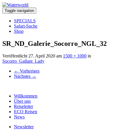
Toggle navigation
SPECIALS
Safari-Suche
Shop
SR_ND_Galerie_Socorro_NGL_32
Veröffentlicht
27. April 2020
am
1500 × 1000
in
Socorro_Gallant_Lady
←
Vorheriges
Nächstes
→
Willkommen
Über uns
Reiseleiter
ECO Reisen
News
Newsletter