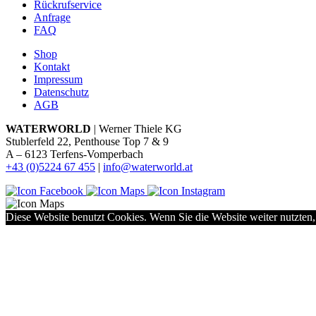
Rückrufservice
Anfrage
FAQ
Shop
Kontakt
Impressum
Datenschutz
AGB
WATERWORLD
| Werner Thiele KG
Stublerfeld 22, Penthouse Top 7 & 9
A – 6123 Terfens-Vomperbach
+43 (0)5224 67 455
|
info@waterworld.at
Diese Website benutzt Cookies. Wenn Sie die Website weiter nutzten,