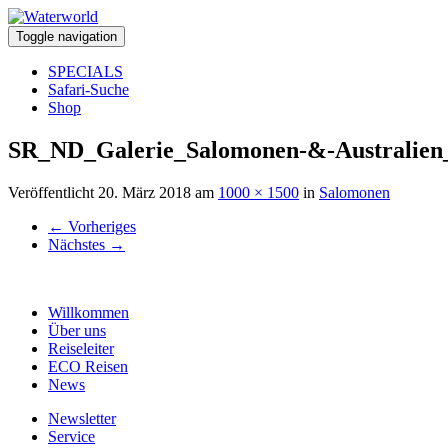
Toggle navigation
SPECIALS
Safari-Suche
Shop
SR_ND_Galerie_Salomonen-&-Australien
Veröffentlicht
20. März 2018
am
1000 × 1500
in
Salomonen
←
Vorheriges
Nächstes
→
Willkommen
Über uns
Reiseleiter
ECO Reisen
News
Newsletter
Service