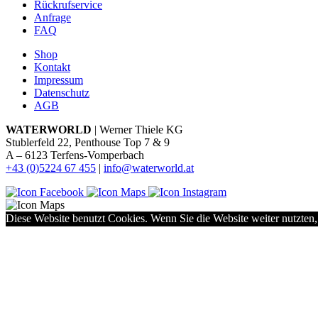
Rückrufservice
Anfrage
FAQ
Shop
Kontakt
Impressum
Datenschutz
AGB
WATERWORLD
| Werner Thiele KG
Stublerfeld 22, Penthouse Top 7 & 9
A – 6123 Terfens-Vomperbach
+43 (0)5224 67 455
|
info@waterworld.at
Diese Website benutzt Cookies. Wenn Sie die Website weiter nutzten,