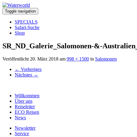
Toggle navigation
SPECIALS
Safari-Suche
Shop
SR_ND_Galerie_Salomonen-&-Australien
Veröffentlicht
20. März 2018
am
998 × 1500
in
Salomonen
←
Vorheriges
Nächstes
→
Willkommen
Über uns
Reiseleiter
ECO Reisen
News
Newsletter
Service