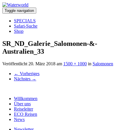
Toggle navigation
SPECIALS
Safari-Suche
Shop
SR_ND_Galerie_Salomonen-&-
Australien_33
Veröffentlicht
20. März 2018
am
1500 × 1000
in
Salomonen
←
Vorheriges
Nächstes
→
Willkommen
Über uns
Reiseleiter
ECO Reisen
News
Newsletter