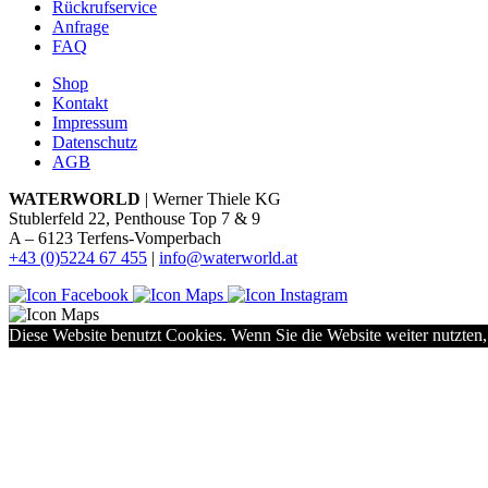
Rückrufservice
Anfrage
FAQ
Shop
Kontakt
Impressum
Datenschutz
AGB
WATERWORLD
| Werner Thiele KG
Stublerfeld 22, Penthouse Top 7 & 9
A – 6123 Terfens-Vomperbach
+43 (0)5224 67 455
|
info@waterworld.at
Diese Website benutzt Cookies. Wenn Sie die Website weiter nutzten,