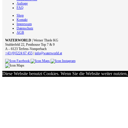
Anfrage
FAQ
Shop
Kontakt
Impressum
Datenschutz
AGB
WATERWORLD
| Werner Thiele KG
Stublerfeld 22, Penthouse Top 7 & 9
A – 6123 Terfens-Vomperbach
+43 (0)5224 67 455
|
info@waterworld.at
Diese Website benutzt Cookies. Wenn Sie die Website weiter nutzten,