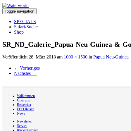
Toggle navigation
SPECIALS
Safari-Suche
Shop
SR_ND_Galerie_Papua-Neu-Guinea-&-Go
Veröffentlicht
28. März 2018
am
1000 × 1500
in
Papua Neu-Guinea
←
Vorheriges
Nächstes
→
Willkommen
Über uns
Reiseleiter
ECO Reisen
News
Newsletter
Service
Rückrufservice