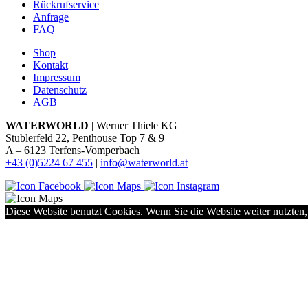
Rückrufservice
Anfrage
FAQ
Shop
Kontakt
Impressum
Datenschutz
AGB
WATERWORLD
| Werner Thiele KG
Stublerfeld 22, Penthouse Top 7 & 9
A – 6123 Terfens-Vomperbach
+43 (0)5224 67 455
|
info@waterworld.at
Diese Website benutzt Cookies. Wenn Sie die Website weiter nutzten,