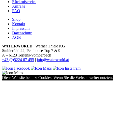
Rückrufservice
Anfrage
FAQ
Shop
Kontakt
Impressum
Datenschutz
AGB
WATERWORLD
| Werner Thiele KG
Stublerfeld 22, Penthouse Top 7 & 9
A – 6123 Terfens-Vomperbach
+43 (0)5224 67 455
|
info@waterworld.at
Diese Website benutzt Cookies. Wenn Sie die Website weiter nutzten,