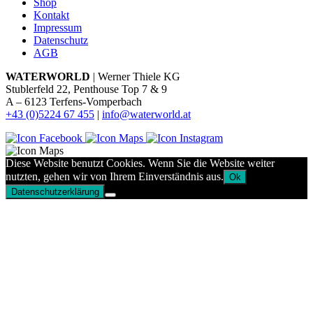
Shop
Kontakt
Impressum
Datenschutz
AGB
WATERWORLD
| Werner Thiele KG
Stublerfeld 22, Penthouse Top 7 & 9
A – 6123 Terfens-Vomperbach
+43 (0)5224 67 455
|
info@waterworld.at
Diese Website benutzt Cookies. Wenn Sie die Website weiter
nutzten, gehen wir von Ihrem Einverständnis aus.
Ok
Datenschutzerklärung