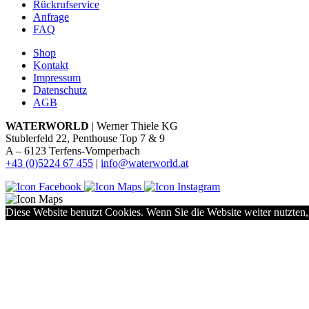
Rückrufservice
Anfrage
FAQ
Shop
Kontakt
Impressum
Datenschutz
AGB
WATERWORLD
| Werner Thiele KG
Stublerfeld 22, Penthouse Top 7 & 9
A – 6123 Terfens-Vomperbach
+43 (0)5224 67 455
|
info@waterworld.at
Diese Website benutzt Cookies. Wenn Sie die Website weiter nutzten,