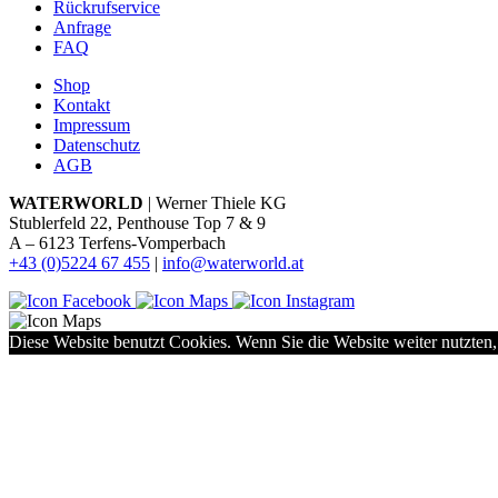
Rückrufservice
Anfrage
FAQ
Shop
Kontakt
Impressum
Datenschutz
AGB
WATERWORLD
| Werner Thiele KG
Stublerfeld 22, Penthouse Top 7 & 9
A – 6123 Terfens-Vomperbach
+43 (0)5224 67 455
|
info@waterworld.at
Diese Website benutzt Cookies. Wenn Sie die Website weiter nutzten,