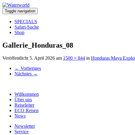
Toggle navigation
SPECIALS
Safari-Suche
Shop
Gallerie_Honduras_08
Veröffentlicht
5. April 2026
am
1500 × 844
in
Honduras Maya Explor
←
Vorheriges
Nächstes
→
Willkommen
Über uns
Reiseleiter
ECO Reisen
News
Newsletter
Service