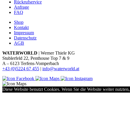
Rückrufservice
Anfrage
FAQ
Shop
Kontakt
Impressum
Datenschutz
AGB
WATERWORLD
| Werner Thiele KG
Stublerfeld 22, Penthouse Top 7 & 9
A – 6123 Terfens-Vomperbach
+43 (0)5224 67 455
|
info@waterworld.at
Diese Website benutzt Cookies. Wenn Sie die Website weiter nutzten,