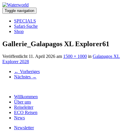
Toggle navigation
SPECIALS
Safari-Suche
Shop
Gallerie_Galapagos XL Explorer61
Veröffentlicht
11. April 2026
am
1500 × 1000
in
Galapagos XL
Explorer 2028
←
Vorheriges
Nächstes
→
Willkommen
Über uns
Reiseleiter
ECO Reisen
News
Newsletter