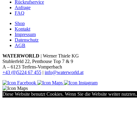
Rückrufservice
Anfrage
FAQ
Shop
Kontakt
Impressum
Datenschutz
AGB
WATERWORLD
| Werner Thiele KG
Stublerfeld 22, Penthouse Top 7 & 9
A – 6123 Terfens-Vomperbach
+43 (0)5224 67 455
|
info@waterworld.at
Diese Website benutzt Cookies. Wenn Sie die Website weiter nutzten,