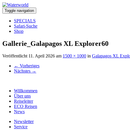
Toggle navigation
SPECIALS
Safari-Suche
Shop
Gallerie_Galapagos XL Explorer60
Veröffentlicht
11. April 2026
am
1500 × 1000
in
Galapagos XL Explo
←
Vorheriges
Nächstes
→
Willkommen
Über uns
Reiseleiter
ECO Reisen
News
Newsletter
Service