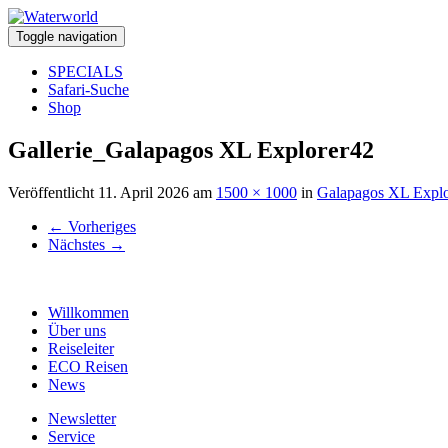
Toggle navigation
SPECIALS
Safari-Suche
Shop
Gallerie_Galapagos XL Explorer42
Veröffentlicht
11. April 2026
am
1500 × 1000
in
Galapagos XL Explo
←
Vorheriges
Nächstes
→
Willkommen
Über uns
Reiseleiter
ECO Reisen
News
Newsletter
Service