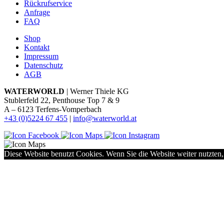
Rückrufservice
Anfrage
FAQ
Shop
Kontakt
Impressum
Datenschutz
AGB
WATERWORLD
| Werner Thiele KG
Stublerfeld 22, Penthouse Top 7 & 9
A – 6123 Terfens-Vomperbach
+43 (0)5224 67 455
|
info@waterworld.at
Diese Website benutzt Cookies. Wenn Sie die Website weiter nutzten,